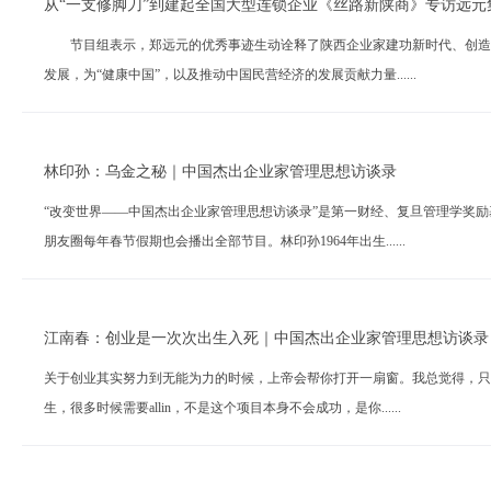
从“一支修脚刀”到建起全国大型连锁企业《丝路新陕商》专访远元
节目组表示，郑远元的优秀事迹生动诠释了陕西企业家建功新时代、创造新
发展，为“健康中国”，以及推动中国民营经济的发展贡献力量......
林印孙：乌金之秘｜中国杰出企业家管理思想访谈录
“改变世界——中国杰出企业家管理思想访谈录”是第一财经、复旦管理学奖
朋友圈每年春节假期也会播出全部节目。林印孙1964年出生......
江南春：创业是一次次出生入死｜中国杰出企业家管理思想访谈录
关于创业其实努力到无能为力的时候，上帝会帮你打开一扇窗。我总觉得，只
生，很多时候需要allin，不是这个项目本身不会成功，是你......