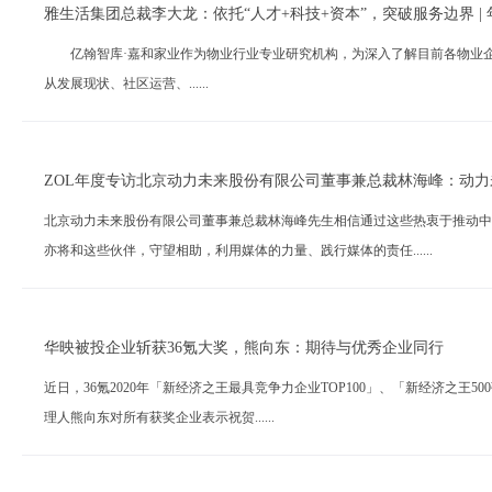
雅生活集团总裁李大龙：依托“人才+科技+资本”，突破服务边界 |
亿翰智库·嘉和家业作为物业行业专业研究机构，为深入了解目前各物业企业2
从发展现状、社区运营、......
ZOL年度专访北京动力未来股份有限公司董事兼总裁林海峰：动力
北京动力未来股份有限公司董事兼总裁林海峰先生相信通过这些热衷于推动中
亦将和这些伙伴，守望相助，利用媒体的力量、践行媒体的责任......
华映被投企业斩获36氪大奖，熊向东：期待与优秀企业同行
近日，36氪2020年「新经济之王最具竞争力企业TOP100」、「新经济之王
理人熊向东对所有获奖企业表示祝贺......