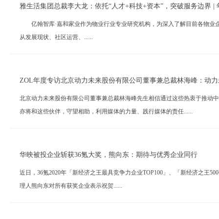
雅生活集团总裁李大龙：依托“人才+科技+资本”，突破服务边界 |
亿翰智库·嘉和家业作为物业行业专业研究机构，为深入了解目前各物业企业2
从发展现状、社区运营、......
ZOL年度专访北京动力未来股份有限公司董事兼总裁林海峰：动力
北京动力未来股份有限公司董事兼总裁林海峰先生相信通过这些热衷于推动中
亦将和这些伙伴，守望相助，利用媒体的力量、践行媒体的责任......
华映被投企业斩获36氪大奖，熊向东：期待与优秀企业同行
近日，36氪2020年「新经济之王最具竞争力企业TOP100」、「新经济之王
理人熊向东对所有获奖企业表示祝贺......