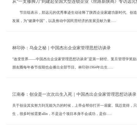
从“一支修脚刀”到建起全国大型连锁企业《丝路新陕商》专访远元
节目组表示，郑远元的优秀事迹生动诠释了陕西企业家建功新时代、创造新
发展，为“健康中国”，以及推动中国民营经济的发展贡献力量......
林印孙：乌金之秘｜中国杰出企业家管理思想访谈录
“改变世界——中国杰出企业家管理思想访谈录”是第一财经、复旦管理学奖
朋友圈每年春节假期也会播出全部节目。林印孙1964年出生......
江南春：创业是一次次出生入死｜中国杰出企业家管理思想访谈录
关于创业其实努力到无能为力的时候，上帝会帮你打开一扇窗。我总觉得，只
生，很多时候需要allin，不是这个项目本身不会成功，是你......