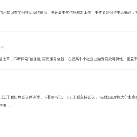
用知识有奖问答活动结束后，将开展中奖信息核对工作，中奖者需保持电话畅通，方
水平
革，不断探索“信豫融”应用服务创新，在提高中小微企业融资贷款可得性、覆盖率和满意
王子联出席会议并讲话，市委副书记、市长于强主持会议，市政协主席施大宁出席会
....