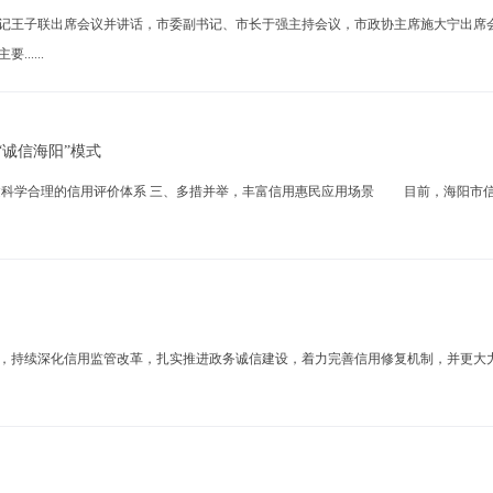
王子联出席会议并讲话，市委副书记、市长于强主持会议，市政协主席施大宁出席会
....
诚信海阳”模式
建科学合理的信用评价体系 三、多措并举，丰富信用惠民应用场景 目前，海阳市
续深化信用监管改革，扎实推进政务诚信建设，着力完善信用修复机制，并更大力度