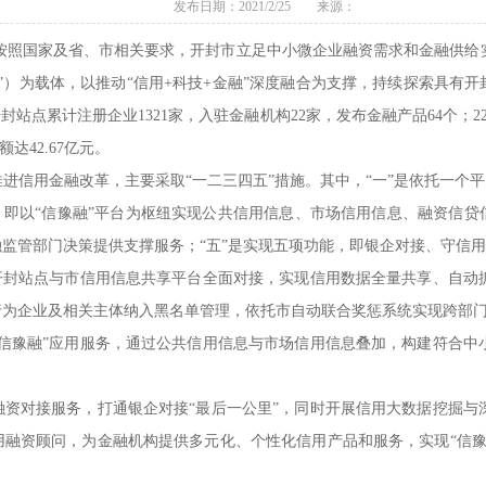
发布日期：2021/2/25 来源：
，按照国家及省、市相关要求，开封市立足中小微企业融资需求和金融供
”）为载体，以推动“信用+科技+金融”深度融合为支撑，持续探索具有开
封站点累计注册企业1321家，入驻金融机构22家，发布金融产品64个；
达42.67亿元。
用金融改革，主要采取“一二三四五”措施。其中，“一”是依托一个平台
，即以“信豫融”平台为枢纽实现公共信用信息、市场信用信息、融资信贷
监管部门决策提供支撑服务；“五”是实现五项功能，即银企对接、守信
封站点与市信用信息共享平台全面对接，实现信用数据全量共享、自动
行为企业及相关主体纳入黑名单管理，依托市自动联合奖惩系统实现跨部
豫融”应用服务，通过公共信用信息与市场信用信息叠加，构建符合中
对接服务，打通银企对接“最后一公里”，同时开展信用大数据挖掘与
用融资顾问，为金融机构提供多元化、个性化信用产品和服务，实现“信豫