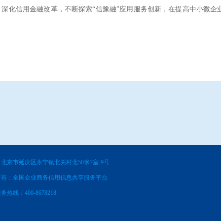
深化信用金融改革，不断探索“信豫融”应用服务创新，在提高中小微企
北京市延庆区永宁镇北关村北50米7室-9号
所有：全国企业商务信用信息共享服务平台
务热线：400-8678218