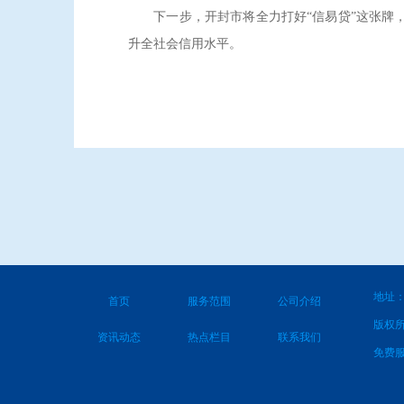
下一步，开封市将全力打好“信易贷”这张牌，
升全社会信用水平。
地址：
首页
服务范围
公司介绍
版权
资讯动态
热点栏目
联系我们
免费服