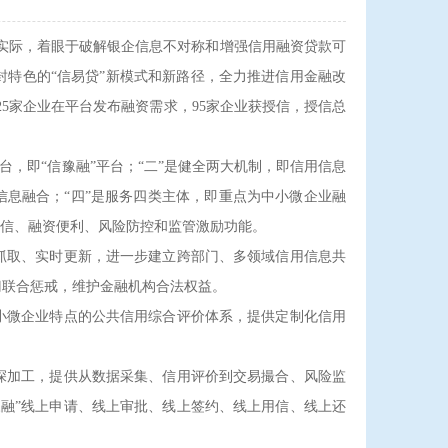
给实际，着眼于破解银企信息不对称和增强信用融资贷款可
封特色的“信易贷”新模式和新路径，全力推进信用金融改
225家企业在平台发布融资需求，95家企业获授信，授信总
，即“信豫融”平台；“二”是健全两大机制，即信用信息
信息融合；“四”是服务四类主体，即重点为中小微企业融
用信、融资便利、风险防控和监管激励功能。
抓取、实时更新，进一步建立跨部门、多领域信用信息共
门联合惩戒，维护金融机构合法权益。
小微企业特点的公共信用综合评价体系，提供定制化信用
深加工，提供从数据采集、信用评价到交易撮合、风险监
融”线上申请、线上审批、线上签约、线上用信、线上还