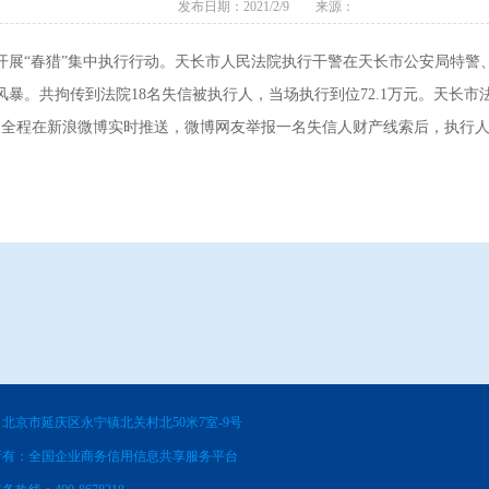
发布日期：2021/2/9 来源：
展“春猎”集中执行行动。天长市人民法院执行干警在天长市公安局特警
暴。共拘传到法院18名失信被执行人，当场执行到位72.1万元。天长
行动全程在新浪微博实时推送，微博网友举报一名失信人财产线索后，执行
北京市延庆区永宁镇北关村北50米7室-9号
所有：全国企业商务信用信息共享服务平台