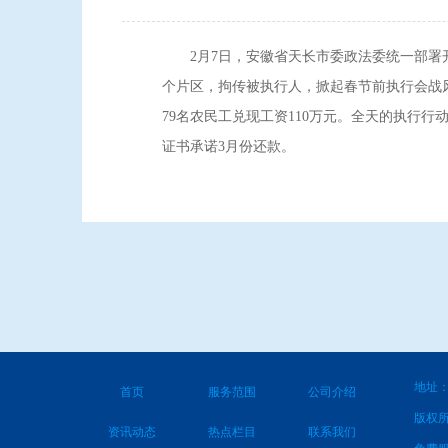
2月7日，安徽省天长市委政法委统一部署开
个片区，拘传被执行人，掀起春节前执行会战风
79名农民工兑现工资110万元。全天的执行
证书承诺3月份还款。
地址：
首页
服务范围
公司介绍
版权
资讯动态
热点栏目
联系我们