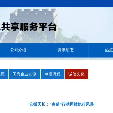
公司介绍
资讯动态
热点
奖惩
优秀企业访谈
申报流程
诚信文化
安徽天长：“春猎”行动再掀执行风暴